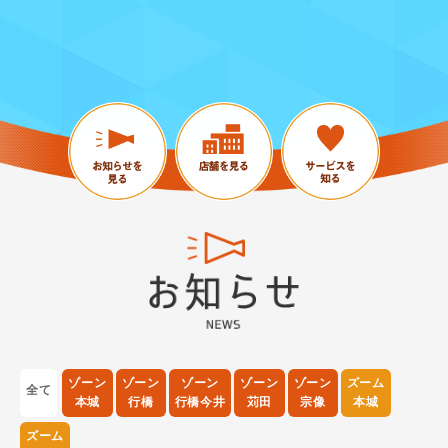
ゾーン
ゾーン
ゾーン
ゾーン
ゾーン
ズーム
全て
本城
行橋
行橋今井
苅田
宗像
本城
ズーム